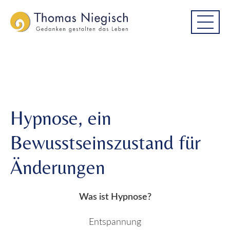
Skip
Skip
Hypnose, ein Bewusstseinszustand
to
to
für Änderungen
main
main
menu
content
Hypnose, ein
Bewusstseinszustand für
Änderungen
Was ist Hypnose?
Entspannung