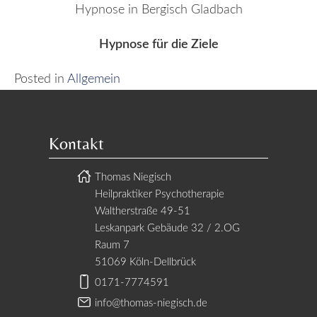
Hypnose in Bergisch Gladbach
Hypnose für die Ziele
Posted in
Allgemein
Kontakt
Thomas Niegisch
Heilpraktiker Psychotherapie
Waltherstraße 49-51
Leskanpark Gebäude 32 / 2.OG
Raum 7
51069 Köln-Dellbrück
0171-7774591
info@thomas-niegisch.de