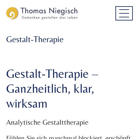
Skip
Skip
to
to
main
main
menu
content
Gestalt-Therapie
Gestalt-Therapie –
Ganzheitlich, klar,
wirksam
Analytische Gestalttherapie
Fühlen Sie sich manchmal blockiert, erschöpft