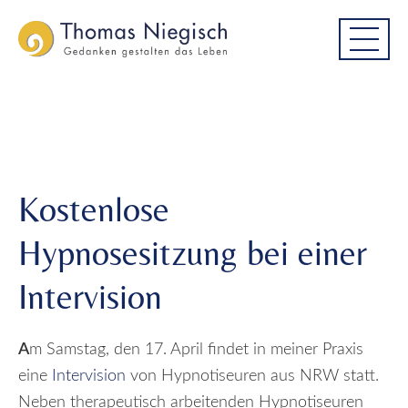
Skip
Skip
Kostenlose Hypnosesitzung bei einer
to
to
Intervision
main
main
menu
content
Kostenlose
Hypnosesitzung bei einer
Intervision
A
m Samstag, den 17. April findet in meiner Praxis
eine
Intervision
von Hypnotiseuren aus NRW statt.
Neben therapeutisch arbeitenden Hypnotiseuren