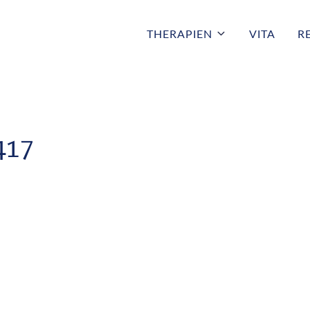
THERAPIEN
VITA
R
417