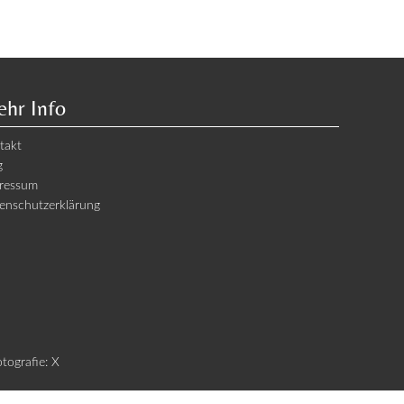
hr Info
takt
g
ressum
enschutzerklärung
otografie: X