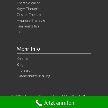
Therapie online
Yager-Therapie
Gestalt-Therapie
Hypnose-Therapie
Familienstellen
EFT
Mehr Info
Kontakt
Blog
Impressum
Datenschutzerklärung
© 2026 Thomas Niegisch Heilpraktiker Psychotherapie |
Jetzt anrufen
Webdesign:
Spektrum E
| Fotografie: X