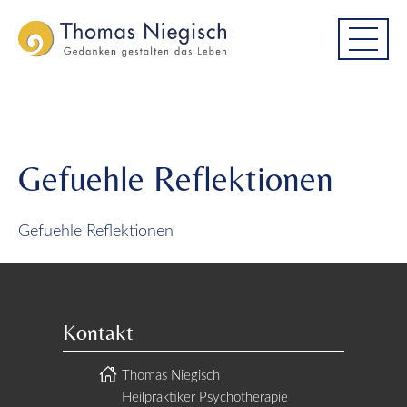
Skip
Skip
Gefuehle Reflektionen
to
to
main
main
menu
content
Gefuehle Reflektionen
Gefuehle Reflektionen
Kontakt
Thomas Niegisch
Heilpraktiker Psychotherapie