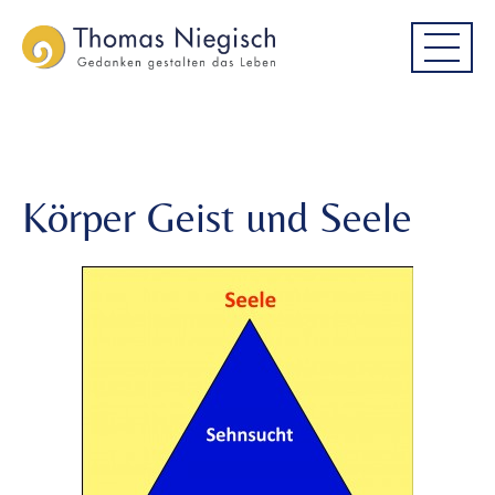
Skip
Skip
Körper Geist und Seele
to
to
main
main
menu
content
Körper Geist und Seele