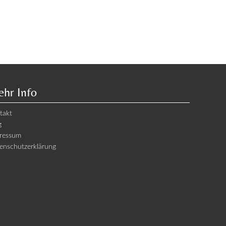
hr Info
takt
g
ressum
enschutzerklärung