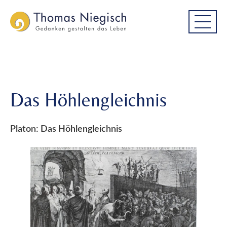
Skip
Skip
Das Höhlengleichnis
to
to
main
main
menu
content
Das Höhlengleichnis
Platon: Das Höhlengleichnis