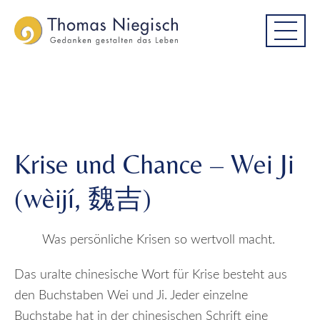
Skip
Skip
Krise und Chance – Wei Ji (wèijí, 魏
to
to
吉)
main
main
menu
content
Krise und Chance – Wei Ji
(wèijí, 魏吉)
Was persönliche Krisen so wertvoll macht.
Das uralte chinesische Wort für Krise besteht aus
den Buchstaben Wei und Ji. Jeder einzelne
Buchstabe hat in der chinesischen Schrift eine