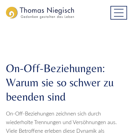
Skip
Skip
On-Off-Beziehungen: Warum sie so
to
to
schwer zu beenden sind
main
main
menu
content
On-Off-Beziehungen:
Warum sie so schwer zu
beenden sind
On-Off-Beziehungen zeichnen sich durch
wiederholte Trennungen und Versöhnungen aus.
Viele Betroffene erleben diese Dynamik als