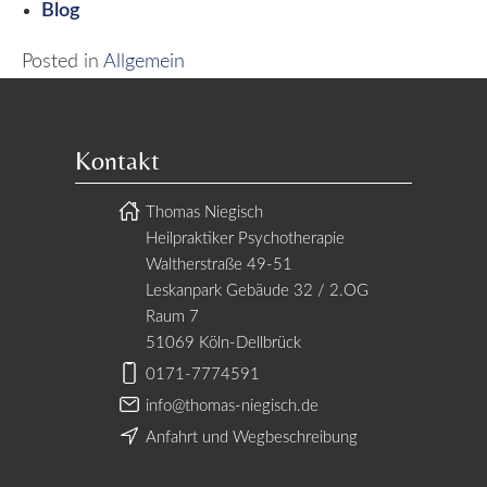
Blog
Posted in
Allgemein
Kontakt
Thomas Niegisch
Heilpraktiker Psychotherapie
Waltherstraße 49-51
Leskanpark Gebäude 32 / 2.OG
Raum 7
51069 Köln-Dellbrück
0171-7774591
info@thomas-niegisch.de
Anfahrt und Wegbeschreibung