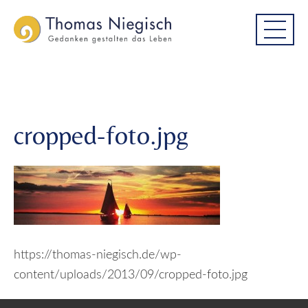
Skip
Skip
cropped-foto.jpg
to
to
main
main
menu
content
cropped-foto.jpg
https://thomas-niegisch.de/wp-
content/uploads/2013/09/cropped-foto.jpg