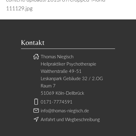
content/uploads/2013/09/cropped-Mond-
111129.jpg
Kontakt
Thomas Niegisch
Heilpraktiker Psychotherapie
Waltherstraße 49-51
Leskanpark Gebäude 32 / 2.OG
Raum 7
51069 Köln-Dellbrück
0171-7774591
info@thomas-niegisch.de
Anfahrt und Wegbeschreibung