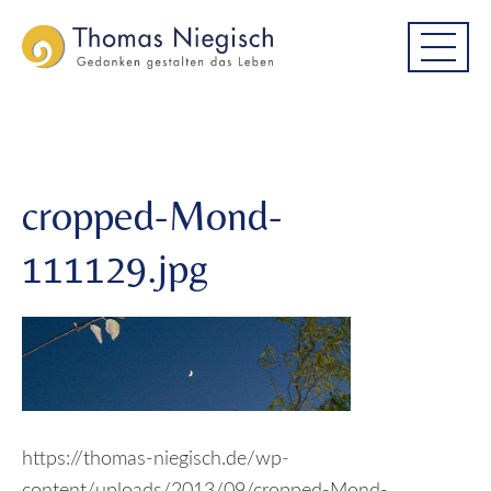
Skip
Skip
cropped-Mond-111129.jpg
to
to
main
main
menu
content
cropped-Mond-
111129.jpg
https://thomas-niegisch.de/wp-