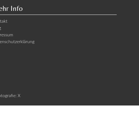
hr Info
takt
g
ressum
enschutzerklärung
otografie: X