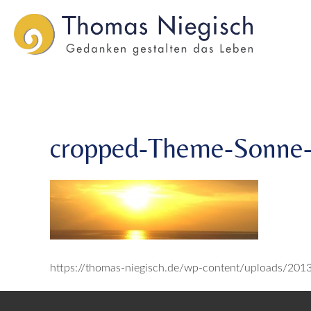
Skip
Skip
cropped-Theme-Sonne-1.jpg
to
to
main
main
menu
content
cropped-Theme-Sonne-
https://thomas-niegisch.de/wp-content/uploads/20