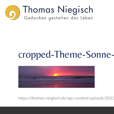
Skip
Skip
cropped-Theme-Sonne-3.jpg
to
to
main
main
menu
content
cropped-Theme-Sonne-
https://thomas-niegisch.de/wp-content/uploads/20