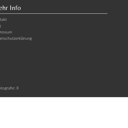
hr Info
takt
g
ressum
enschutzerklärung
otografie: X