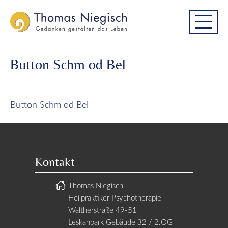
Skip
Skip
to
to
main
main
menu
content
Button Schm od Bel
Button Schm od Bel
Kontakt
Thomas Niegisch
Heilpraktiker Psychotherapie
Waltherstraße 49-51
Leskanpark Gebäude 32 / 2.OG