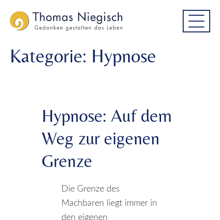
Skip
Skip
to
to
main
main
menu
content
Kategorie:
Hypnose
Hypnose: Auf dem
Weg zur eigenen
Grenze
Die Grenze des
Machbaren liegt immer in
den eigenen