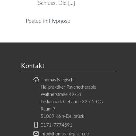
Schluss. Die […]
Posted in
Hypnose
Kontakt
Thomas Niegisch
Heilpraktiker Psychotherapie
Waltherstraße 49-51
Leskanpark Gebäude 32 / 2.OG
Raum 7
51069 Köln-Dellbrück
0171-7774591
info@thomas-niegisch.de