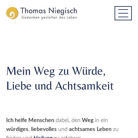
Skip
Skip
Mein Weg zu Würde, Liebe und
to
to
Achtsamkeit
main
main
menu
content
Mein Weg zu Würde,
Liebe und Achtsamkeit
Ich helfe Menschen
dabei, den
Weg
in ein
würdiges
,
liebevolles
und
achtsames
Leben
zu