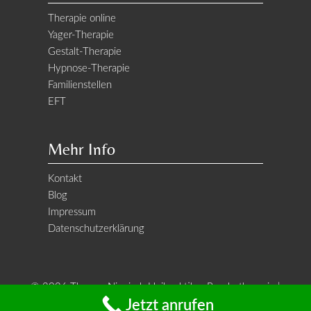
Therapie online
Yager-Therapie
Gestalt-Therapie
Hypnose-Therapie
Familienstellen
EFT
Mehr Info
Kontakt
Blog
Impressum
Datenschutzerklärung
© 2026 Thomas Niegisch Heilpraktiker Psychotherapie |
Jetzt anrufen
Webdesign:
Spektrum E
| Fotografie: X