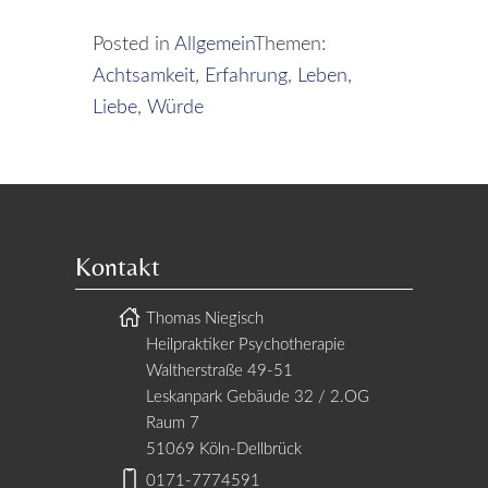
Posted in
Allgemein
Themen:
Achtsamkeit
,
Erfahrung
,
Leben
,
Liebe
,
Würde
Kontakt
Thomas Niegisch
Heilpraktiker Psychotherapie
Waltherstraße 49-51
Leskanpark Gebäude 32 / 2.OG
Raum 7
51069 Köln-Dellbrück
0171-7774591