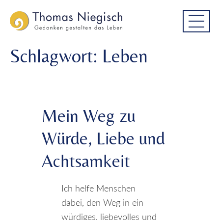
Skip
Skip
to
to
main
main
menu
content
Schlagwort:
Leben
Mein Weg zu
Würde, Liebe und
Achtsamkeit
Ich helfe Menschen
dabei, den Weg in ein
würdiges, liebevolles und