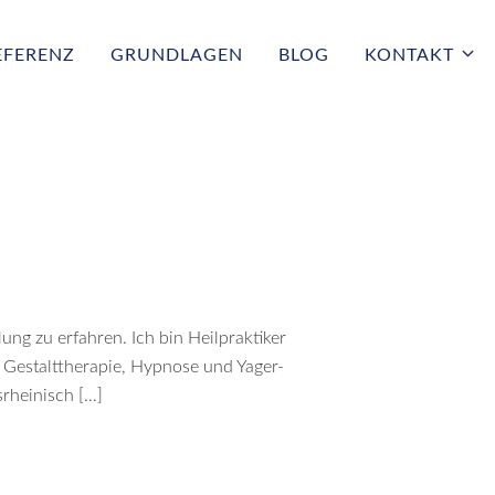
EFERENZ
GRUNDLAGEN
BLOG
KONTAKT
ng zu erfahren. Ich bin Heilpraktiker
h Gestalttherapie, Hypnose und Yager-
srheinisch […]