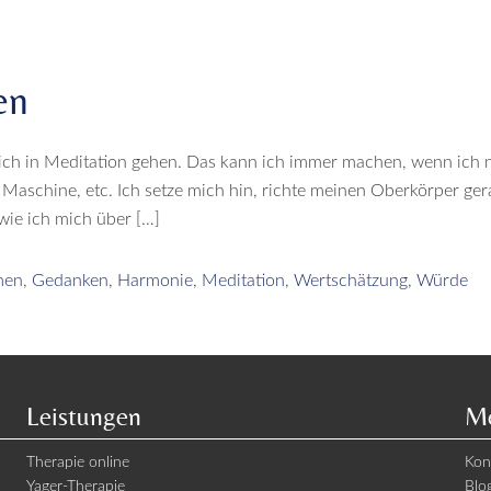
en
ch in Meditation gehen. Das kann ich immer machen, wenn ich n
 Maschine, etc. Ich setze mich hin, richte meinen Oberkörper ger
, wie ich mich über […]
men
,
Gedanken
,
Harmonie
,
Meditation
,
Wertschätzung
,
Würde
Leistungen
Me
Therapie online
Kon
Yager-Therapie
Blo