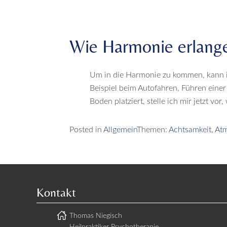
Wie Harmonie erlang
Um in die Harmonie zu kommen, kann i
Beispiel beim Autofahren, Führen einer
Boden platziert, stelle ich mir jetzt vor
Posted in
Allgemein
Themen:
Achtsamkeit
,
At
Kontakt
Thomas Niegisch
Heilpraktiker Psychotherapie