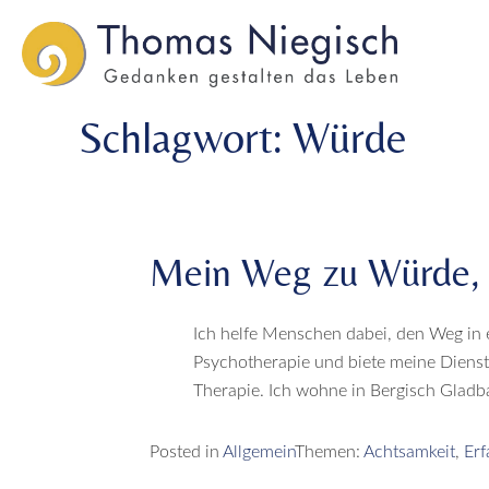
Skip
Skip
to
to
main
main
menu
content
Schlagwort:
Würde
Mein Weg zu Würde, 
Ich helfe Menschen dabei, den Weg in e
Psychotherapie und biete meine Dienste
Therapie. Ich wohne in Bergisch Gladba
Posted in
Allgemein
Themen:
Achtsamkeit
,
Erf