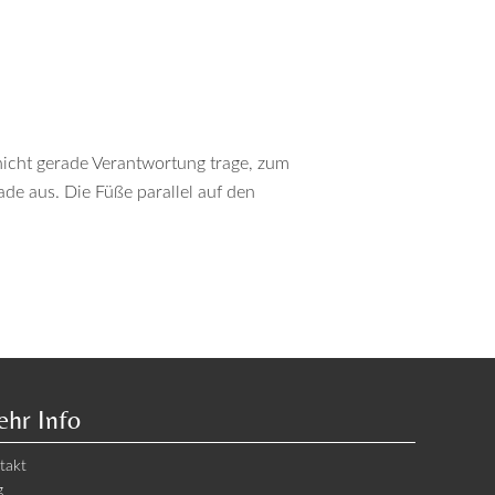
icht gerade Verantwortung trage, zum
ade aus. Die Füße parallel auf den
hr Info
takt
g