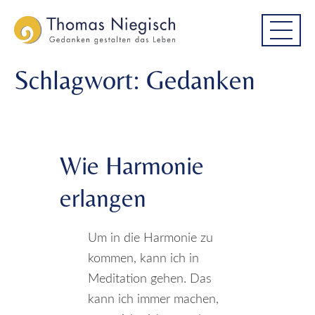
Skip
Skip
to
to
main
main
menu
content
Schlagwort:
Gedanken
Wie Harmonie
erlangen
Um in die Harmonie zu
kommen, kann ich in
Meditation gehen. Das
kann ich immer machen,