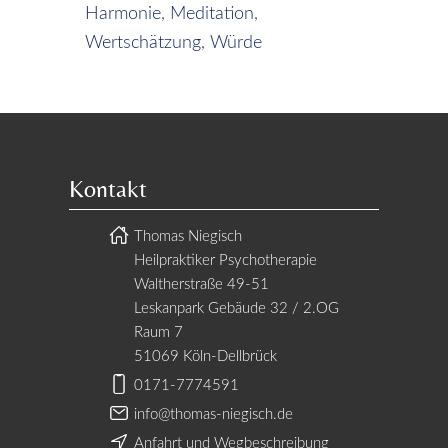
Harmonie
,
Meditation
,
Wertschätzung
,
Würde
Kontakt
Thomas Niegisch
Heilpraktiker Psychotherapie
Waltherstraße 49-51
Leskanpark Gebäude 32 / 2.OG
Raum 7
51069 Köln-Dellbrück
0171-7774591
info@thomas-niegisch.de
Anfahrt und Wegbeschreibung