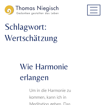
Skip
Skip
to
to
main
main
menu
content
Schlagwort:
Wertschätzung
Wie Harmonie
erlangen
Um in die Harmonie zu
kommen, kann ich in
Meditation gehen. Das