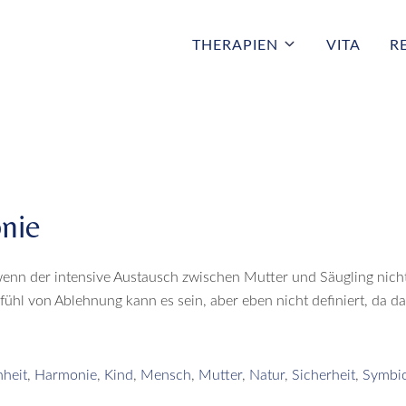
THERAPIEN
VITA
R
nie
enn der intensive Austausch zwischen Mutter und Säugling nicht 
fühl von Ablehnung kann es sein, aber eben nicht definiert, da d
heit
,
Harmonie
,
Kind
,
Mensch
,
Mutter
,
Natur
,
Sicherheit
,
Symbi