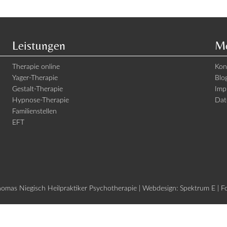
Leistungen
Me
Therapie online
Kon
Yager-Therapie
Blo
Gestalt-Therapie
Imp
Hypnose-Therapie
Dat
Familienstellen
EFT
mas Niegisch Heilpraktiker Psychotherapie | Webdesign:
Spektrum E
| F