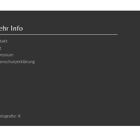
hr Info
takt
g
ressum
enschutzerklärung
otografie: X