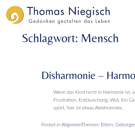
Skip
Skip
to
to
main
main
menu
content
Schlagwort:
Mensch
Disharmonie – Harmo
Wenn das Kind nicht in Harmonie ist, w
Frustration, Enttäuschung, Wut. Ein Ge
spürt, hier ist etwas Ablehnendes.
Posted in
Allgemein
Themen:
Eltern
,
Geborgen