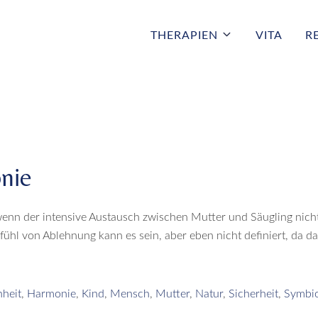
THERAPIEN
VITA
R
nie
enn der intensive Austausch zwischen Mutter und Säugling nicht 
fühl von Ablehnung kann es sein, aber eben nicht definiert, da d
heit
,
Harmonie
,
Kind
,
Mensch
,
Mutter
,
Natur
,
Sicherheit
,
Symbi