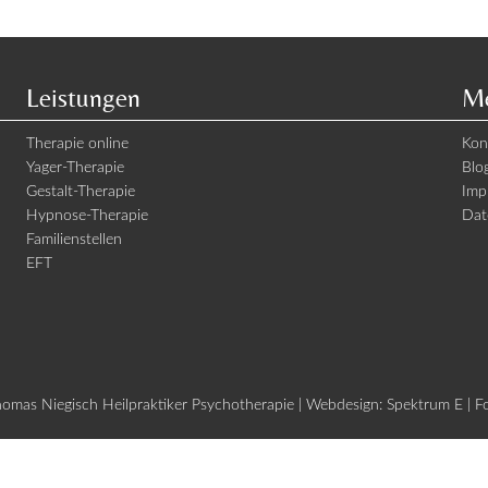
Leistungen
Me
Therapie online
Kon
Yager-Therapie
Blo
Gestalt-Therapie
Imp
Hypnose-Therapie
Dat
Familienstellen
EFT
mas Niegisch Heilpraktiker Psychotherapie | Webdesign:
Spektrum E
| F