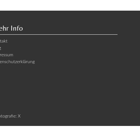
hr Info
takt
g
ressum
enschutzerklärung
otografie: X